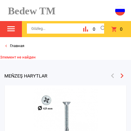
Bedew TM
0
0
Главная
Элемент не найден
MEŇZEŞ HARYTLAR