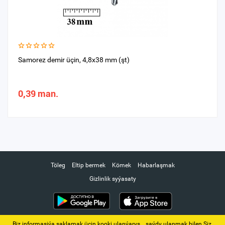
Samorez demir üçin, 4,8x38 mm (şt)
0,39 man.
Töleg
Eltip bermek
Kömek
Habarlaşmak
Gizlinlik syýasaty
Biz informasiýa saklamak üçin kooki ulanýarys. ‚ saýdy ulanmak bilen Siz