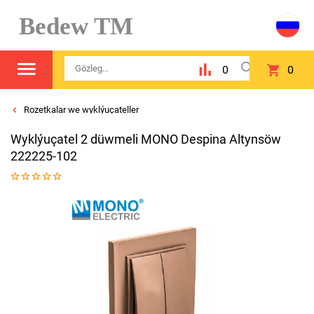
Bedew TM
0
0
Rozetkalar we wyklýuçateller
Wyklýuçatel 2 düwmeli MONO Despina Altynsöw
222225-102