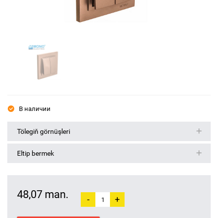
В наличии
Tölegiň görnüşleri
Eltip bermek
48,07 man.
-
+