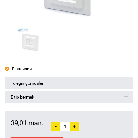
В наличии
Tölegiň görnüşleri
Eltip bermek
39,01 man.
-
+