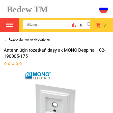
Bedew TM
0
0
Rozetkalar we wyklýuçateller
Antenn üçin rozetkaň daşy ak MONO Despina, 102-
190005-175