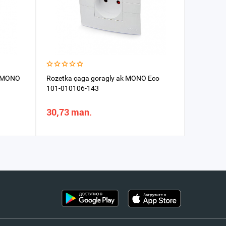
li MONO
Rozetka çaga goragly ak MONO Eco
Ramka 4-
101-010106-143
320000-2
30,73 man.
105,40