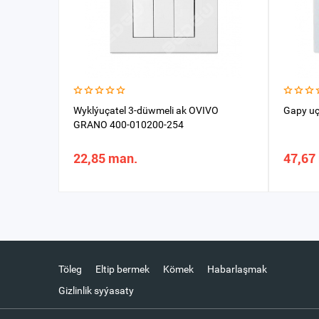
Wyklýuçatel 3-düwmeli ak OVIVO
Gapy uç
GRANO 400-010200-254
22,85 man.
47,67
Töleg
Eltip bermek
Kömek
Habarlaşmak
Gizlinlik syýasaty