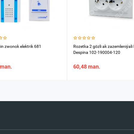
in zwonok elektrik 681
Rozetka 2 gözli ak zazemleniýa
Despina 102-190004-120
 man.
60,48 man.