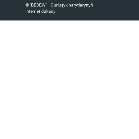
© "BEDEW" - Gurluşyk harytlarynyň
internet dükany