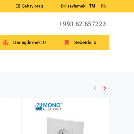
Şahsy otag
Dili saýlamak:
TM
RU
+993 62 657222
Deneşdirmek:
0
Sebetde:
0