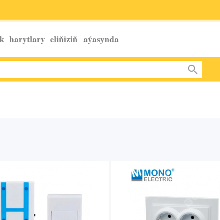
k harytlary eliňiziň
aýasynda