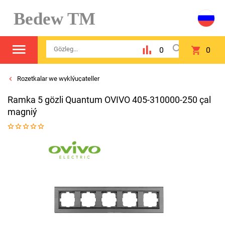
Bedew TM
0
0
Rozetkalar we wyklýuçateller
Ramka 5 gözli Quantum OVIVO 405-310000-250 çal
magniý