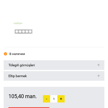
В наличии
Tölegiň görnüşleri
Eltip bermek
105,40 man.
-
+