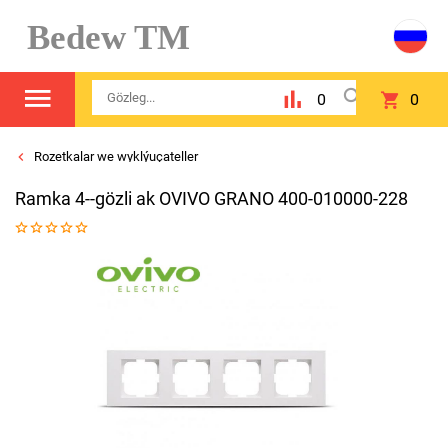
Bedew TM
0
0
Rozetkalar we wyklýuçateller
Ramka 4--gözli ak OVIVO GRANO 400-010000-228