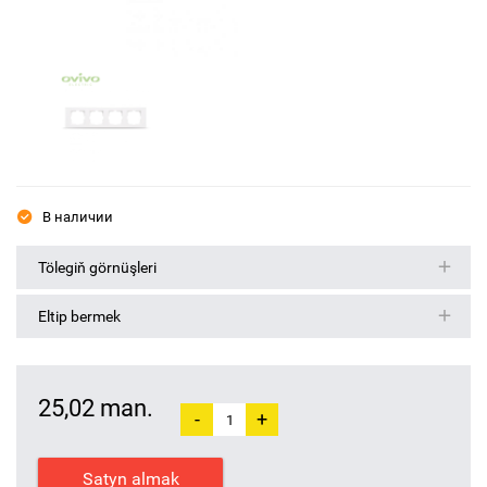
В наличии
Tölegiň görnüşleri
Eltip bermek
25,02 man.
-
+
Satyn almak