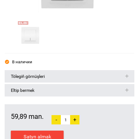
В наличии
Tölegiň görnüşleri
Eltip bermek
59,89 man.
-
+
Satyn almak