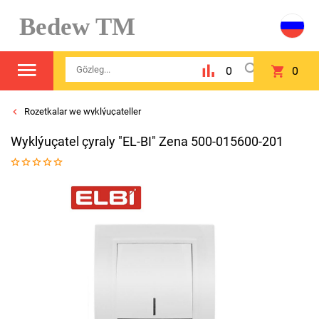
Bedew TM
0
0
Rozetkalar we wyklýuçateller
Wyklýuçatel çyraly "EL-BI" Zena 500-015600-201