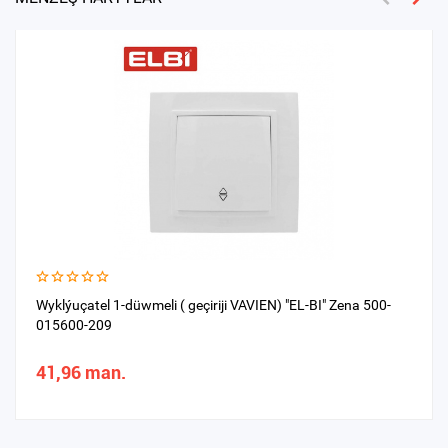
Wyklýuçatel 1-düwmeli ( geçiriji VAVIEN) "EL-BI" Zena 500-
015600-209
41,96 man.