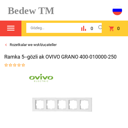
Bedew TM
0
0
Rozetkalar we wyklýuçateller
Ramka 5--gözli ak OVIVO GRANO 400-010000-250