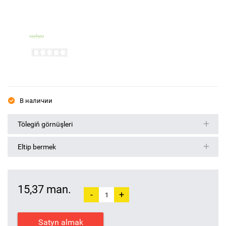
В наличии
Tölegiň görnüşleri
Eltip bermek
15,37 man.
-
+
Satyn almak