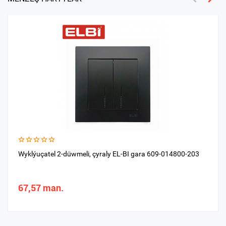
Wyklýuçatel 2-düwmeli, çyraly EL-BI gara 609-014800-203
67,57 man.