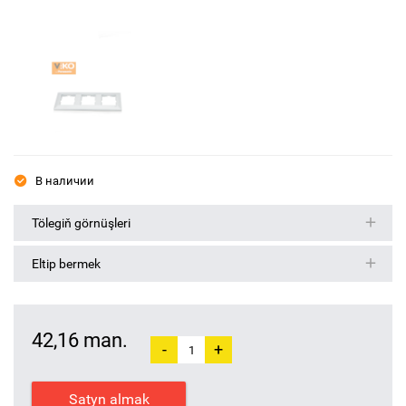
В наличии
Tölegiň görnüşleri
Eltip bermek
42,16 man.
-
+
Satyn almak