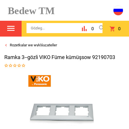
Bedew TM
0
0
Rozetkalar we wyklýuçateller
Ramka 3--gözli VIKO Füme kümüşsow 92190703