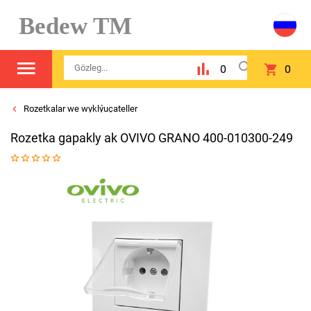
Bedew TM
0
0
Rozetkalar we wyklýuçateller
Rozetka gapakly ak OVIVO GRANO 400-010300-249