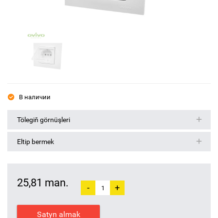
В наличии
Tölegiň görnüşleri
Eltip bermek
25,81 man.
-
+
Satyn almak