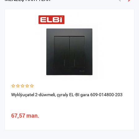
Wyklýuçatel 2-düwmeli, çyraly EL-BI gara 609-014800-203
67,57 man.