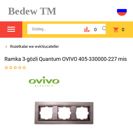
Bedew TM
0
0
Rozetkalar we wyklýuçateller
Ramka 3-gözli Quantum OVIVO 405-330000-227 mis