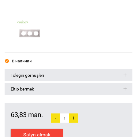
В наличии
Tölegiň görnüşleri
Eltip bermek
63,83 man.
-
+
Satyn almak