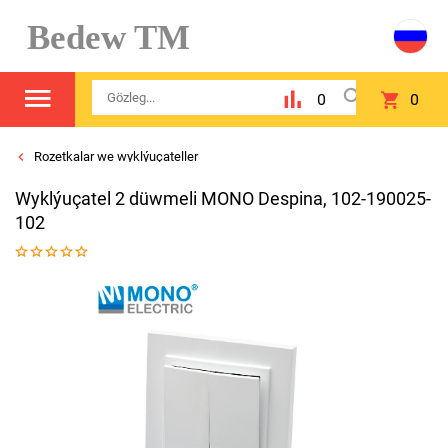
Bedew TM
0
0
Rozetkalar we wyklýuçateller
Wyklýuçatel 2 düwmeli MONO Despina, 102-190025-
102