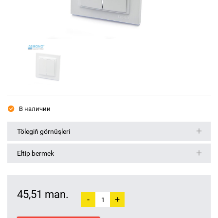
В наличии
Tölegiň görnüşleri
Eltip bermek
45,51 man.
-
+