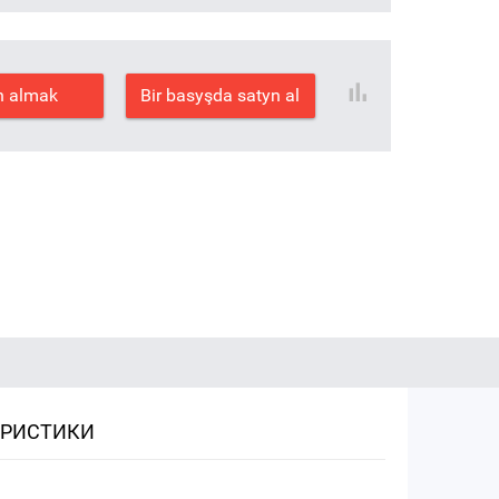
n almak
Bir basyşda satyn al
ЕРИСТИКИ