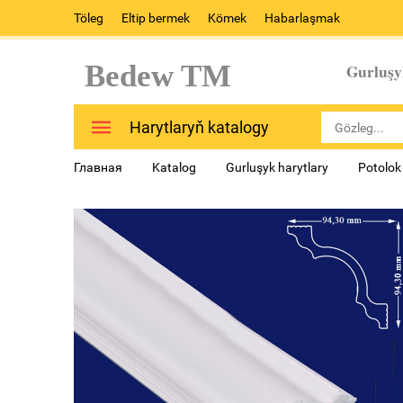
Töleg
Eltip bermek
Kömek
Habarlaşmak
Bedew TM
Gurluşy
Harytlaryň katalogy
Главная
Katalog
Gurluşyk harytlary
Potolok 