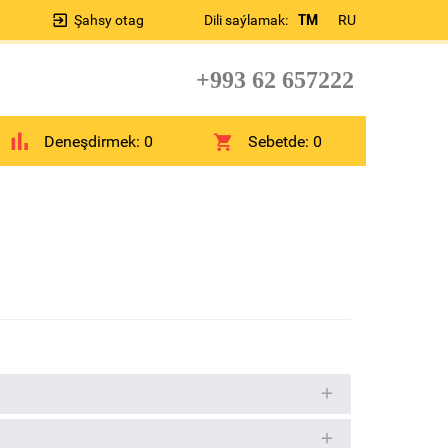
Şahsy otag
Dili saýlamak:
TM
RU
+993 62 657222
Deneşdirmek:
0
Sebetde:
0