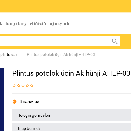
k harytlary eliňiziň
aýasynda
plintuslar
Plintus potolok üçin Ak hünji AHEP-03
Plintus potolok üçin Ak hünji AHEP-03
В наличии
Tölegiň görnüşleri
Eltip bermek