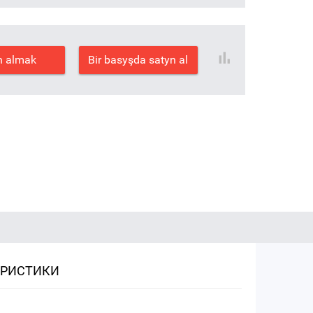
n almak
Bir basyşda satyn al
ЕРИСТИКИ