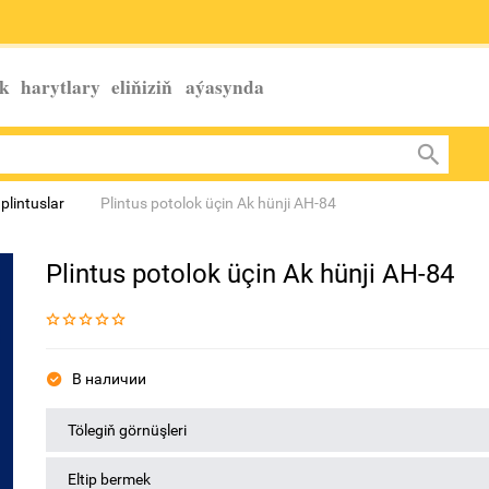
k harytlary eliňiziň
aýasynda
plintuslar
Plintus potolok üçin Ak hünji AH-84
Plintus potolok üçin Ak hünji AH-84
В наличии
Tölegiň görnüşleri
Eltip bermek