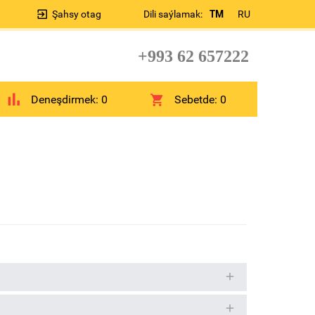
Şahsy otag
Dili saýlamak:
TM
RU
+993 62 657222
Deneşdirmek:
0
Sebetde:
0