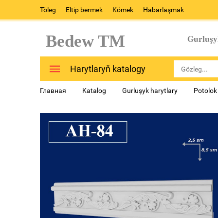
Töleg
Eltip bermek
Kömek
Habarlaşmak
Bedew TM
Gurluşy
Harytlaryň katalogy
Главная
Katalog
Gurluşyk harytlary
Potolok 