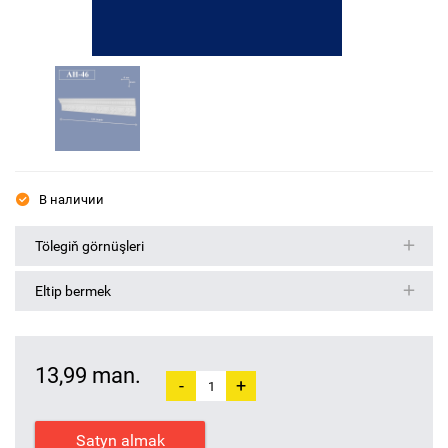
В наличии
Tölegiň görnüşleri
Eltip bermek
13,99 man.
-
+
Satyn almak