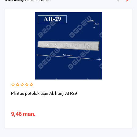
Plintus potolok üçin Ak hünji AH-29
9,46 man.