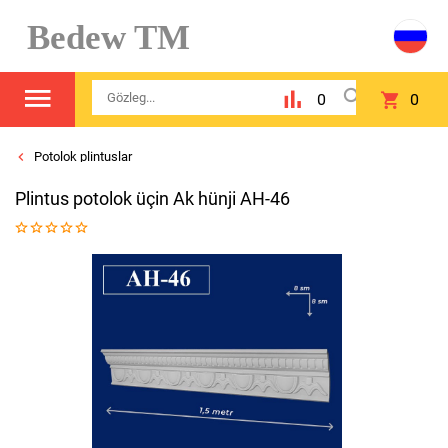
Bedew TM
0
0
Potolok plintuslar
Plintus potolok üçin Ak hünji AH-46