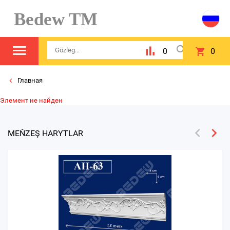
Bedew TM
0
0
Главная
Элемент не найден
MEŇZEŞ HARYTLAR