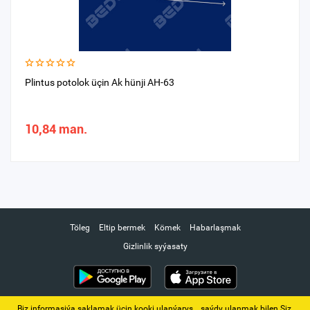
Plintus potolok üçin Ak hünji AH-63
10,84 man.
Töleg
Eltip bermek
Kömek
Habarlaşmak
Gizlinlik syýasaty
Biz informasiýa saklamak üçin kooki ulanýarys. ‚ saýdy ulanmak bilen Siz