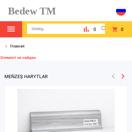
Bedew TM
0
0
Главная
Элемент не найден
MEŇZEŞ HARYTLAR