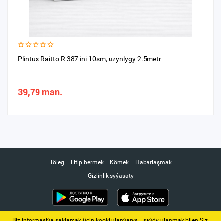
Plintus Raitto R 387 ini 10sm, uzynlygy 2.5metr
39,79 man.
Töleg
Eltip bermek
Kömek
Habarlaşmak
Gizlinlik syýasaty
Biz informasiýa saklamak üçin kooki ulanýarys. ‚ saýdy ulanmak bilen Siz