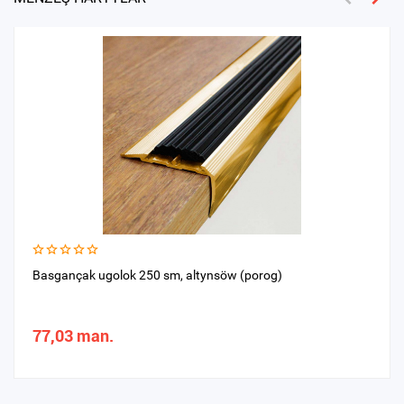
Basgançak ugolok 250 sm, altynsöw (porog)
77,03 man.