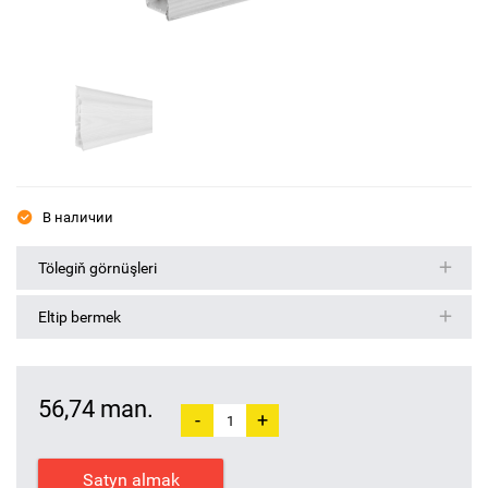
В наличии
Tölegiň görnüşleri
Eltip bermek
56,74 man.
-
+
Satyn almak