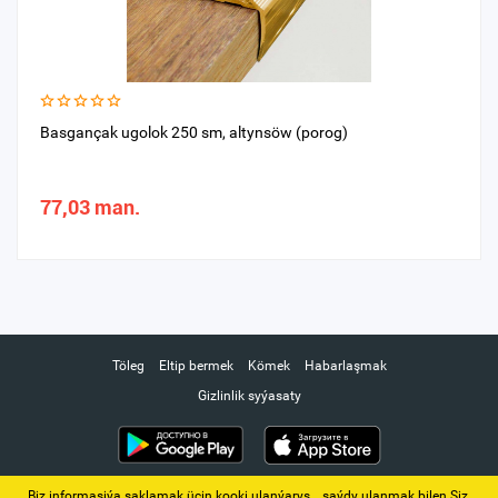
Basgançak ugolok 250 sm, altynsöw (porog)
77,03 man.
Töleg
Eltip bermek
Kömek
Habarlaşmak
Gizlinlik syýasaty
Biz informasiýa saklamak üçin kooki ulanýarys. ‚ saýdy ulanmak bilen Siz