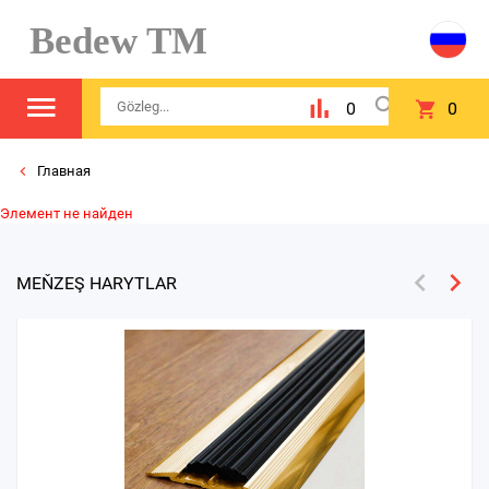
Bedew TM
0
0
Главная
Элемент не найден
MEŇZEŞ HARYTLAR