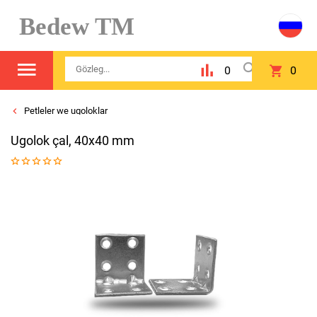
Bedew TM
0
0
Petleler we ugoloklar
Ugolok çal, 40х40 mm