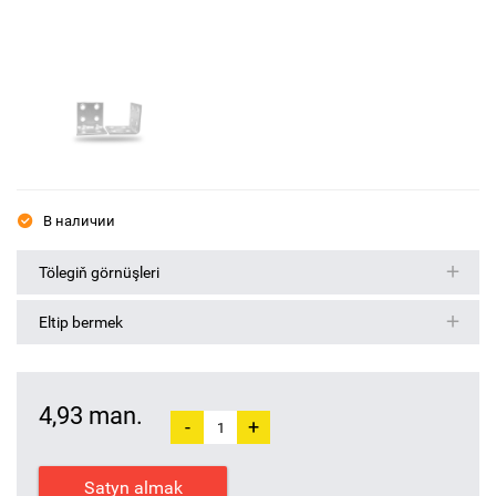
В наличии
Tölegiň görnüşleri
Eltip bermek
4,93 man.
-
+
Satyn almak