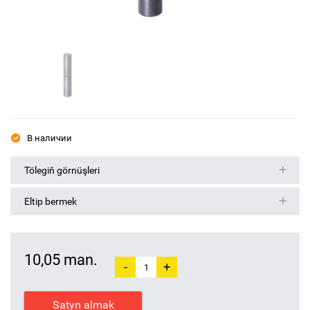
В наличии
Tölegiň görnüşleri
Eltip bermek
10,05 man.
-
+
Satyn almak