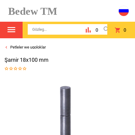
Bedew TM
0
0
Petleler we ugoloklar
Şarnir 18x100 mm