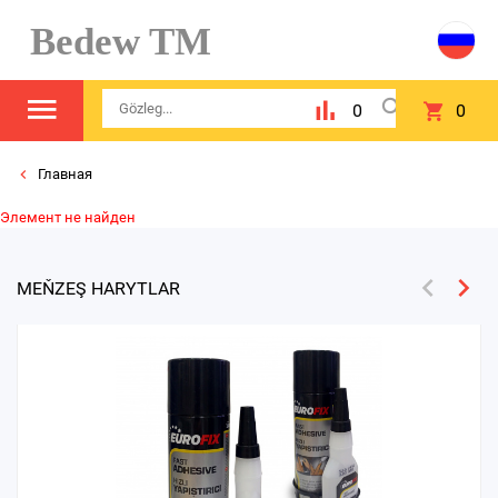
Bedew TM
0
0
Главная
Элемент не найден
MEŇZEŞ HARYTLAR