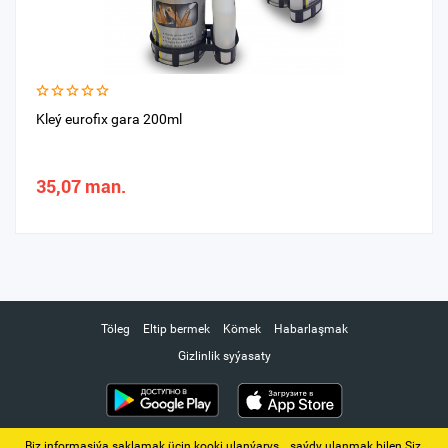
Kleý eurofix gara 200ml
35,07 man.
Töleg
Eltip bermek
Kömek
Habarlaşmak
Gizlinlik syýasaty
Biz informasiýa saklamak üçin kooki ulanýarys. ‚ saýdy ulanmak bilen Siz