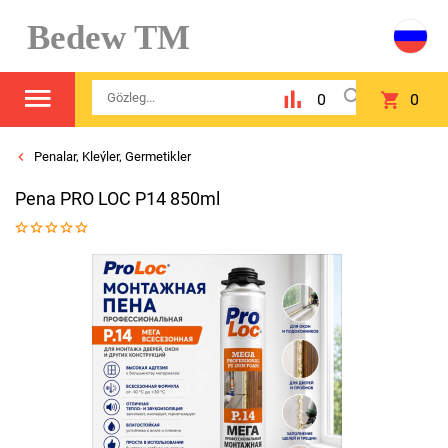
Bedew TM
0
0
Penalar, Kleýlеr, Germetiklеr
Pena PRO LOC P14 850ml