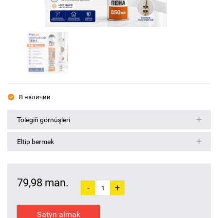
В наличии
Tölegiň görnüşleri
Eltip bermek
79,98 man.
-
+
Satyn almak