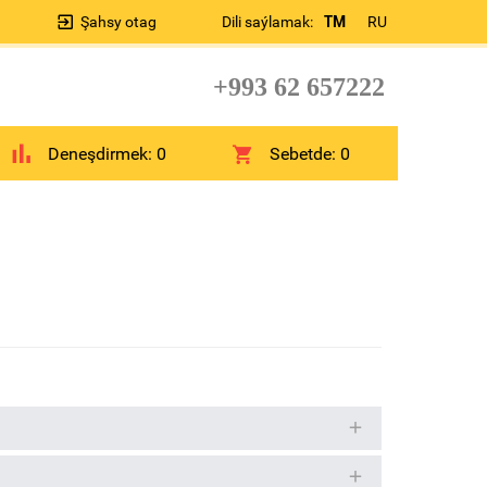
Şahsy otag
Dili saýlamak:
TM
RU
+993 62 657222
Deneşdirmek:
0
Sebetde:
0