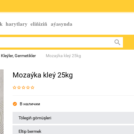
k harytlary eliňiziň
aýasynda
 Kleýlеr, Germetiklеr
Mozaýka kleý 25kg
Mozaýka kleý 25kg
В наличии
Tölegiň görnüşleri
Eltip bermek