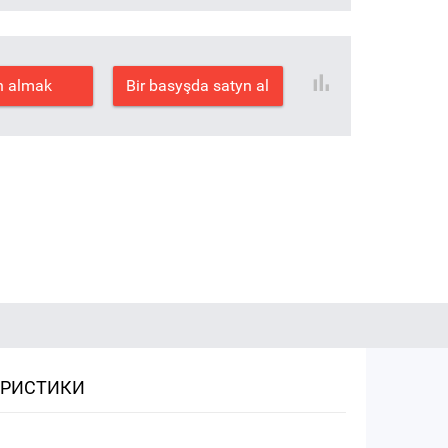
n almak
Bir basyşda satyn al
ЕРИСТИКИ