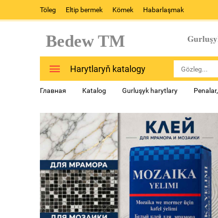
Töleg
Eltip bermek
Kömek
Habarlaşmak
Bedew TM
Gurluşy
Harytlaryň katalogy
Главная
Katalog
Gurluşyk harytlary
Penalar,