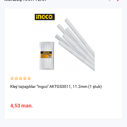
Kleý taýajyklar "Ingco" AKTGS3011, 11.2mm (1 ştuk)
4,53 man.