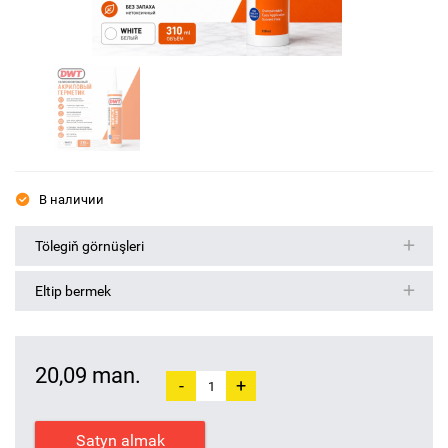
В наличии
Tölegiň görnüşleri
Eltip bermek
20,09 man.
-
+
Satyn almak