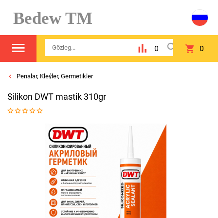
Bedew TM
0
0
Penalar, Kleýlеr, Germetiklеr
Silikon DWT mastik 310gr