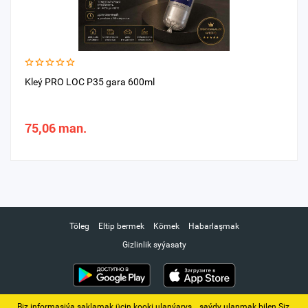
Kleý PRO LOC P35 gara 600ml
75,06 man.
Töleg
Eltip bermek
Kömek
Habarlaşmak
Gizlinlik syýasaty
Biz informasiýa saklamak üçin kooki ulanýarys. ‚ saýdy ulanmak bilen Siz