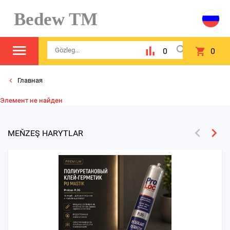
Bedew TM
0
0
Главная
Элемент не найден
MEŇZEŞ HARYTLAR