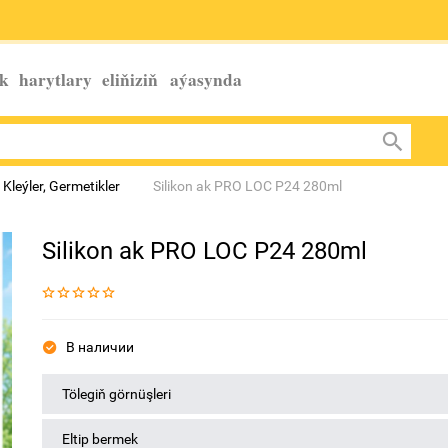
k harytlary eliňiziň
aýasynda
 Kleýlеr, Germetiklеr
Silikon ak PRO LOC P24 280ml
Silikon ak PRO LOC P24 280ml
В наличии
Tölegiň görnüşleri
Eltip bermek