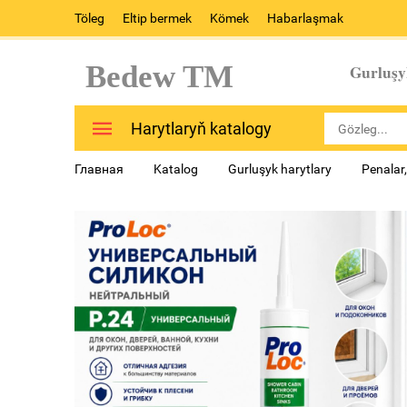
Töleg
Eltip bermek
Kömek
Habarlaşmak
Bedew TM
Gurluşy
Harytlaryň katalogy
Главная
Katalog
Gurluşyk harytlary
Penalar,