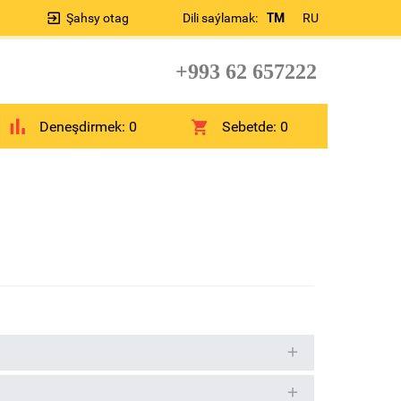
Şahsy otag
Dili saýlamak:
TM
RU
+993 62 657222
Deneşdirmek:
0
Sebetde:
0