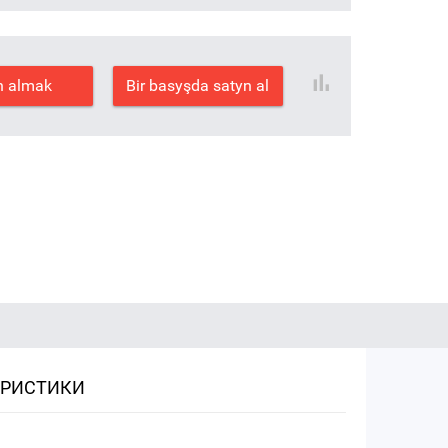
n almak
Bir basyşda satyn al
ЕРИСТИКИ