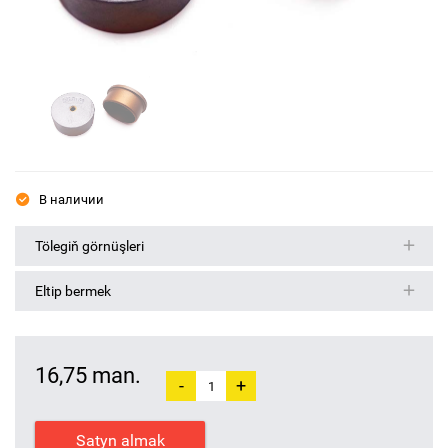
В наличии
Tölegiň görnüşleri
Eltip bermek
16,75 man.
-
+
Satyn almak