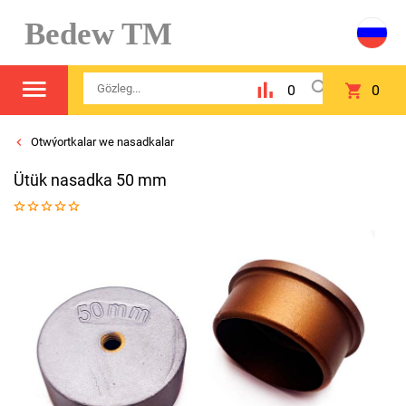
Bedew TM
0
0
Otwýortkalar we nasadkalar
Ütük nasadka 50 mm