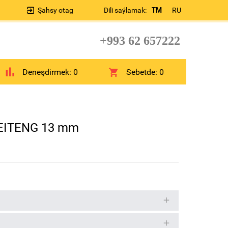
Şahsy otag
Dili saýlamak:
TM
RU
+993 62 657222
Deneşdirmek:
0
Sebetde:
0
FEITENG 13 mm