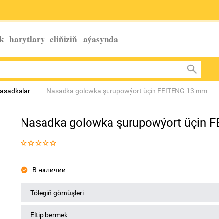
k harytlary eliňiziň
aýasynda
nasadkalar
Nasadka golowka şurupowýort üçin FEITENG 13 mm
Nasadka golowka şurupowýort üçin 
В наличии
Tölegiň görnüşleri
Eltip bermek