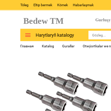
Töleg
Eltip bermek
Kömek
Habarlaşmak
Bedew TM
Gurluşy
Harytlaryň katalogy
Главная
Katalog
Gurallar
Otwýortkalar we 