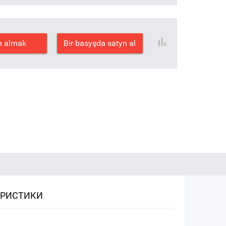
n almak
Bir basyşda satyn al
ЕРИСТИКИ