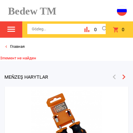
Bedew TM
0
0
Главная
Элемент не найден
MEŇZEŞ HARYTLAR