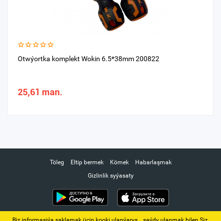
Otwýortka komplekt Wokin 6.5*38mm 200822
25,61 man.
Töleg
Eltip bermek
Kömek
Habarlaşmak
Gizlinlik syýasaty
Biz informasiýa saklamak üçin kooki ulanýarys. ‚ saýdy ulanmak bilen Siz