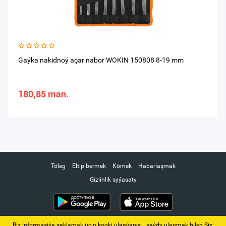
Gaýka nakidnoý açar nabor WOKIN 150808 8-19 mm
180,85 man.
Töleg
Eltip bermek
Kömek
Habarlaşmak
Gizlinlik syýasaty
Biz informasiýa saklamak üçin kooki ulanýarys. ‚ saýdy ulanmak bilen Siz