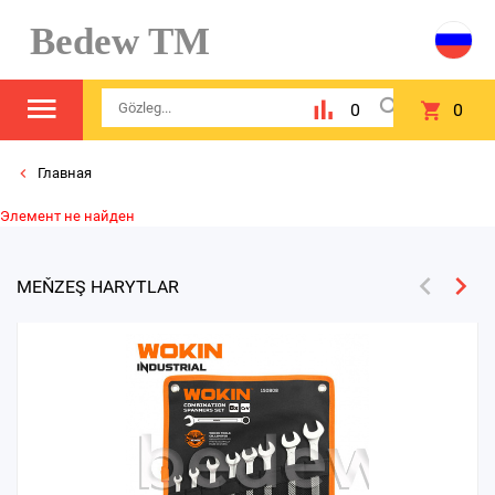
Bedew TM
0
0
Главная
Элемент не найден
MEŇZEŞ HARYTLAR