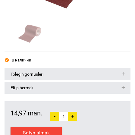
В наличии
Tölegiň görnüşleri
Eltip bermek
14,97 man.
-
+
Satyn almak