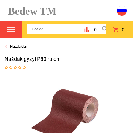
Bedew TM
0
0
Naždaklar
Naždak gyzyl P80 rulon