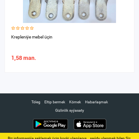
Krepleniýe mebel üçin
1,58 man.
Töleg
Eltip bermek
Kömek
Habarlaşmak
Gizlinlik syýasaty
Biz informasiýa saklamak üçin kooki ulanýarys. ‚ saýdy ulanmak bilen Siz