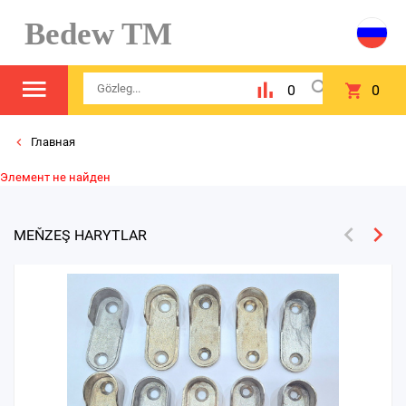
Bedew TM
0
0
Главная
Элемент не найден
MEŇZEŞ HARYTLAR