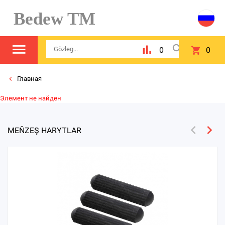
Bedew TM
0
0
Главная
Элемент не найден
MEŇZEŞ HARYTLAR