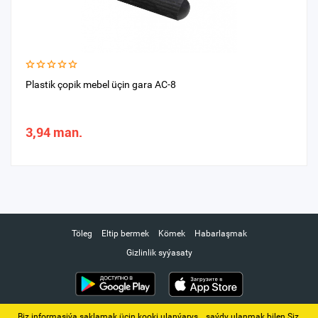
Plastik çopik mebel üçin gara AC-8
3,94 man.
Töleg
Eltip bermek
Kömek
Habarlaşmak
Gizlinlik syýasaty
Biz informasiýa saklamak üçin kooki ulanýarys. ‚ saýdy ulanmak bilen Siz