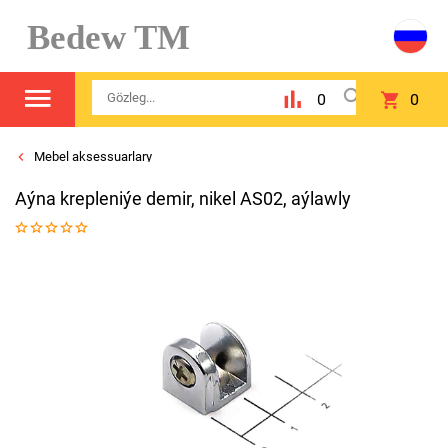
Bedew TM
0
0
Mebel aksessuarlary
Aýna krepleniýe demir, nikel AS02, aýlawly