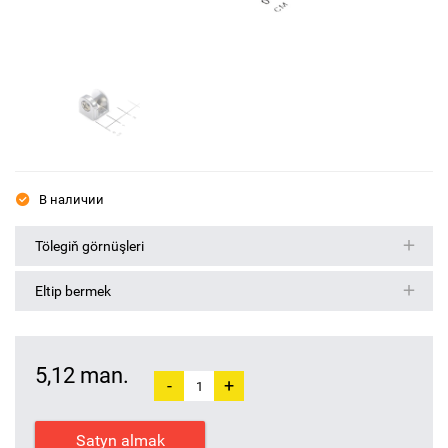
В наличии
Tölegiň görnüşleri
Eltip bermek
5,12 man.
-
+
Satyn almak