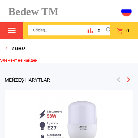
Bedew TM
0
0
Главная
Элемент не найден
MEŇZEŞ HARYTLAR