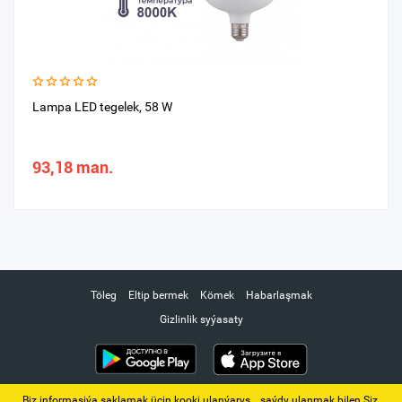
Lampa LED tegelek, 58 W
93,18 man.
Töleg
Eltip bermek
Kömek
Habarlaşmak
Gizlinlik syýasaty
Biz informasiýa saklamak üçin kooki ulanýarys. ‚ saýdy ulanmak bilen Siz