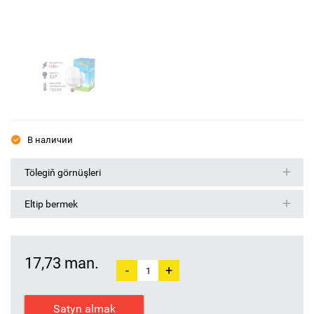
В наличии
Tölegiň görnüşleri
Eltip bermek
17,73 man.
-
+
Satyn almak