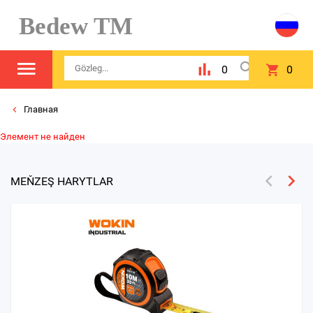
Bedew TM
0
0
Главная
Элемент не найден
MEŇZEŞ HARYTLAR