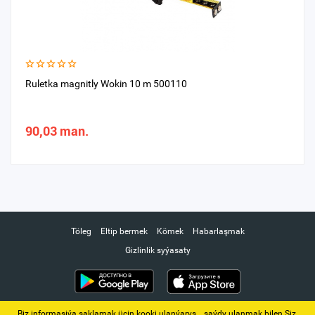
Ruletka magnitly Wokin 10 m 500110
90,03 man.
Töleg
Eltip bermek
Kömek
Habarlaşmak
Gizlinlik syýasaty
Biz informasiýa saklamak üçin kooki ulanýarys. ‚ saýdy ulanmak bilen Siz