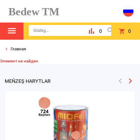
Bedew TM
0
0
Главная
Элемент не найден
MEŇZEŞ HARYTLAR