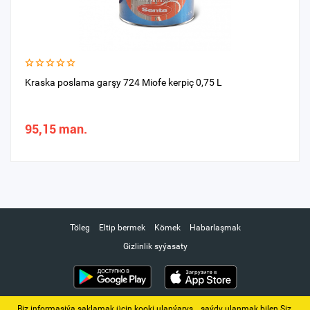
Kraska poslama garşy 724 Miofe kerpiç 0,75 L
95,15 man.
Töleg
Eltip bermek
Kömek
Habarlaşmak
Gizlinlik syýasaty
Biz informasiýa saklamak üçin kooki ulanýarys. ‚ saýdy ulanmak bilen Siz