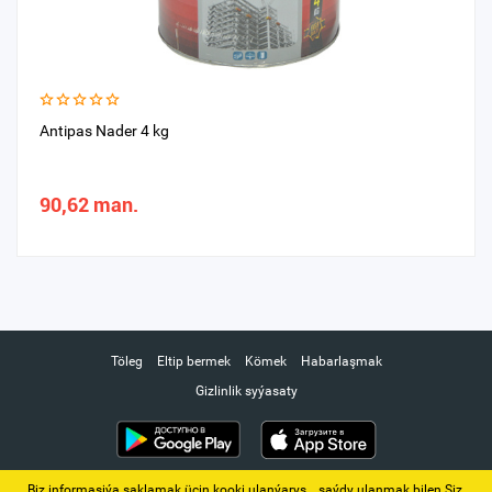
Antipas Nader 4 kg
90,62 man.
Töleg
Eltip bermek
Kömek
Habarlaşmak
Gizlinlik syýasaty
Biz informasiýa saklamak üçin kooki ulanýarys. ‚ saýdy ulanmak bilen Siz