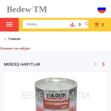
Bedew TM
0
0
Главная
Элемент не найден
MEŇZEŞ HARYTLAR