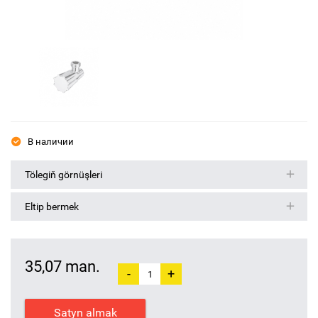
В наличии
Tölegiň görnüşleri
Eltip bermek
35,07 man.
-
+
Satyn almak