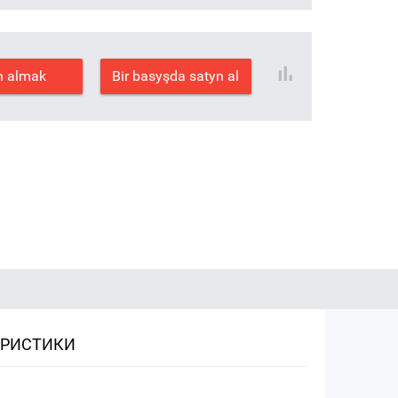
n almak
Bir basyşda satyn al
ЕРИСТИКИ