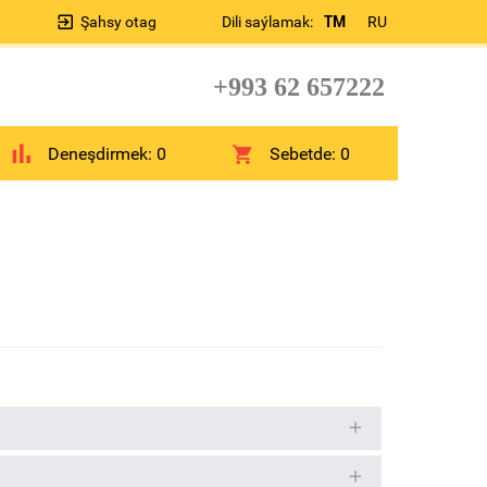
Şahsy otag
Dili saýlamak:
TM
RU
+993 62 657222
Deneşdirmek:
0
Sebetde:
0