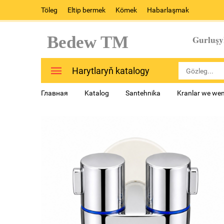
Töleg
Eltip bermek
Kömek
Habarlaşmak
Bedew TM
Gurluşy
Harytlaryň katalogy
Главная
Katalog
Santehnika
Kranlar we went