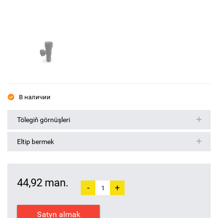
В наличии
Tölegiň görnüşleri
Eltip bermek
44,92 man.
-
+
Satyn almak