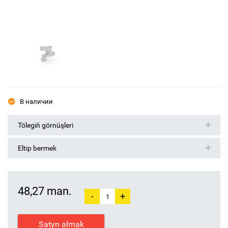
В наличии
Tölegiň görnüşleri
Eltip bermek
48,27 man.
-
+
Satyn almak