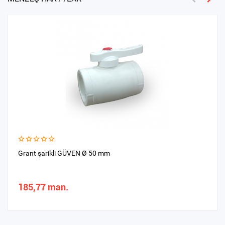
Grant şarikli GÜVEN Ø 50 mm
185,77 man.