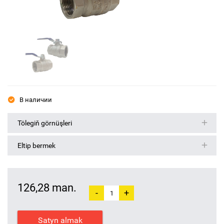
В наличии
Tölegiň görnüşleri
Eltip bermek
126,28 man.
-
+
Satyn almak