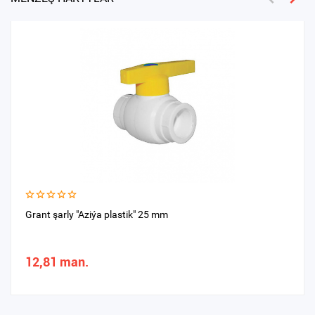
Grant şarly "Aziýa plastik" 25 mm
12,81 man.