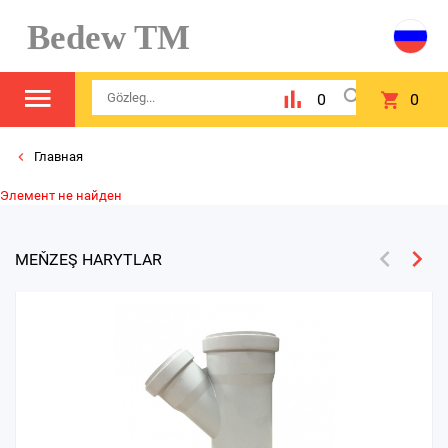
Bedew TM
0
0
Главная
Элемент не найден
MEŇZEŞ HARYTLAR