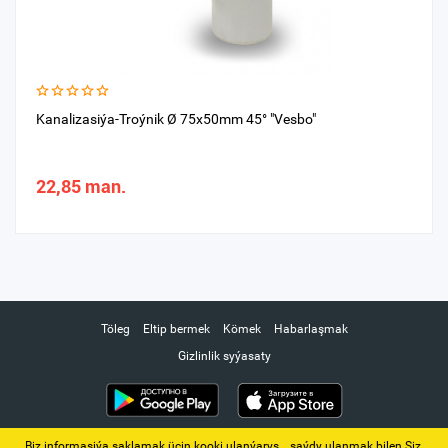
Kanalizasiýa-Troýnik Ø 75x50mm 45° "Vesbo"
22,85 man.
Töleg
Eltip bermek
Kömek
Habarlaşmak
Gizlinlik syýasaty
Biz informasiýa saklamak üçin kooki ulanýarys. ‚ saýdy ulanmak bilen Siz