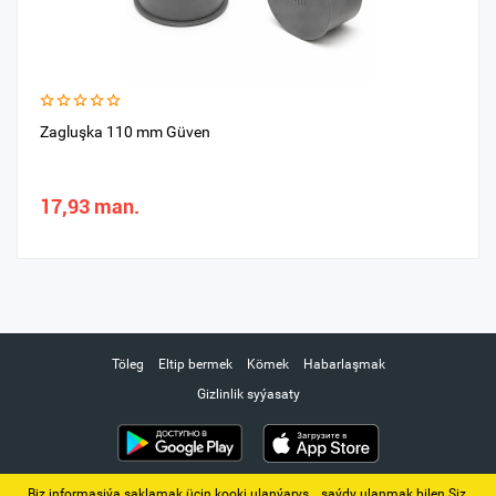
Zagluşka 110 mm Güven
17,93 man.
Töleg
Eltip bermek
Kömek
Habarlaşmak
Gizlinlik syýasaty
Biz informasiýa saklamak üçin kooki ulanýarys. ‚ saýdy ulanmak bilen Siz