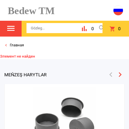
Bedew TM
0
0
Главная
Элемент не найден
MEŇZEŞ HARYTLAR