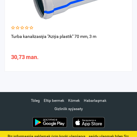
Turba kanalizasiýa "Aziýa plastik" 70 mm, 3 m
30,73 man.
Töleg
Eltip bermek
Kömek
Habarlaşmak
Gizlinlik syýasaty
Biz informasiýa saklamak üçin kooki ulanýarys. ‚ saýdy ulanmak bilen Siz