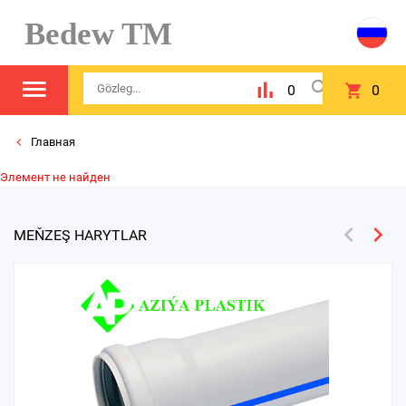
Bedew TM
0
0
Главная
Элемент не найден
MEŇZEŞ HARYTLAR