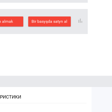
n almak
Bir basyşda satyn al
ЕРИСТИКИ