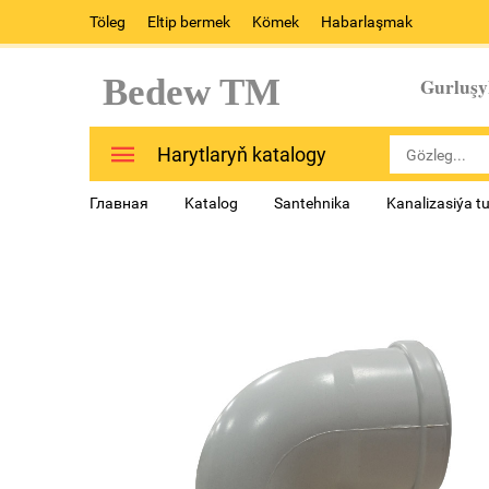
Töleg
Eltip bermek
Kömek
Habarlaşmak
Bedew TM
Gurluşy
Harytlaryň katalogy
Главная
Katalog
Santehnika
Kanalizasiýa t