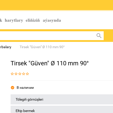
k harytlary eliňiziň
aýasynda
urbalary
Tirsek "Güven" Ø 110 mm 90°
Tirsek "Güven" Ø 110 mm 90°
В наличии
Tölegiň görnüşleri
Eltip bermek