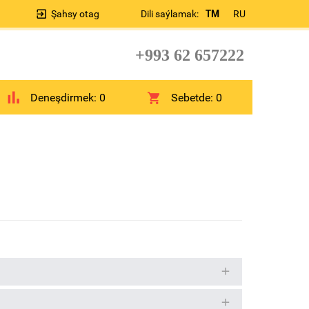
Şahsy otag
Dili saýlamak:
TM
RU
+993 62 657222
Deneşdirmek:
0
Sebetde:
0