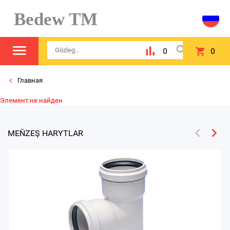
Bedew TM
0
0
Главная
Элемент не найден
MEŇZEŞ HARYTLAR