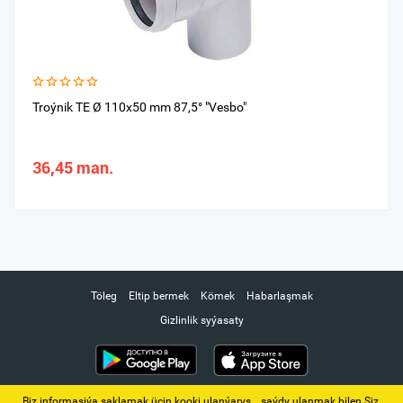
Troýnik TE Ø 110x50 mm 87,5° "Vesbo"
36,45 man.
Töleg
Eltip bermek
Kömek
Habarlaşmak
Gizlinlik syýasaty
Biz informasiýa saklamak üçin kooki ulanýarys. ‚ saýdy ulanmak bilen Siz